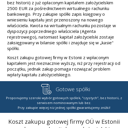
bez historii) z już opłaconym kapitałem założycielskim
2500 EUR za pośrednictwem wirtualnego rachunku
bankowego. Przy zakupie spółki zapis księgowy o
wniesieniu kapitału jest przenoszony na nowego
właściciela. Kwota na wirtualnym rachunku pozostaje w
dyspozycji poprzedniego właściciela (Agenta
rejestrowego), natomiast kapitał założycielski zostaje
zaksięgowany w bilansie spółki i znajduje się w „kasie"
spółki.
Koszt zakupu gotowej firmy w Estonii z wpłaconym
kapitałem jest nieznacznie wyższy, niż przy rejestracji od
początku, jednak zakup pomaga rozwiązać problem
wpłaty kapitału założycielskiego.
Gotowe spółki
Proponujemy szeroki wybór gotowych spółek, "czystych", bez historii, z
serwisem nominowanym lub bez.
Przy zakupie więcej niz jednej spółki gwarantujemy zniżki!
Koszt zakupu gotowej firmy OÜ w Estonii