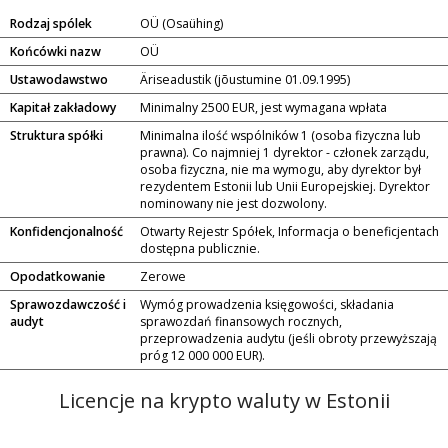
Rodzaj spólek
OÜ (Osaühing)
Końcówki nazw
OÜ
Ustawodawstwo
Äriseadustik (jõustumine 01.09.1995)
Kapitał zakładowy
Minimalny 2500 EUR, jest wymagana wpłata
Struktura spółki
Minimalna ilość wspólników 1 (osoba fizyczna lub
prawna). Co najmniej 1 dyrektor - członek zarządu,
osoba fizyczna, nie ma wymogu, aby dyrektor był
rezydentem Estonii lub Unii Europejskiej. Dyrektor
nominowany nie jest dozwolony.
Konfidencjonalność
Otwarty Rejestr Spółek, Informacja o beneficjentach
dostępna publicznie.
Opodatkowanie
Zerowe
Sprawozdawczość i
Wymóg prowadzenia księgowości, składania
audyt
sprawozdań finansowych rocznych,
przeprowadzenia audytu (jeśli obroty przewyższają
próg 12 000 000 EUR).
Licencje na krypto waluty w Estonii