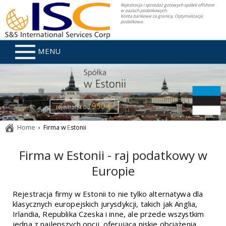
Rejestracja i sprzedaż gotowych spółek offshore
w oazach podatkowych.
Konta bankowe za granicą. Optymalizacja
podatkowa.
MENU
Home
› Firma w
E
stonii
Firma w Estonii - raj podatkowy w
Europie
Rejestracja
firmy w Estonii
to nie tylko alternatywa dla
klasycznych europejskich jurysdykcji, takich jak Anglia,
Irlandia, Republika Czeska i inne, ale przede wszystkim
jedna z najlepszych opcji, oferująca niskie obciążenia