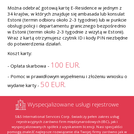
Można odebrać gotową kartę E-Residence w jednym z
34 krajów, w których znajduje się ambasada lub konsulat
Estonii (termin odbioru około 2-3 tygodnie) lub w punkcie
obsługi policji i departamentu granicznego bezpośrednio
w Estonii (termin około 2-3 tygodnie z wizytą w Estonii).
Wraz z kartą otrzymujesz czytnik ID i kody PIN niezbędne
do potwierdzenia działań.
Koszt karty:
100 EUR
- Opłata skarbowa -
.
- Pomoc w prawidłowym wypełnieniu i złożeniu wniosku o
50 EUR
wydanie karty -
.
Wyspecjalizowane usługi rejestrowe
S&S International Services Corp. świadczy pełen zakres usług
rejestracyjnych zarówno firm międzynarodowych (IBC), jak i
wyspecjalizowanych spółek z uzyskaniem licencji. Nasi specjaliści
pomogą znaleźć najlepsze rozwiązanie dla Twojej firmy zarówno jak w