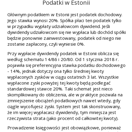
Podatki w Estonii
Głównym
podatkiem w Estonii
jest podatek dochodowy.
Jego stawka wynosi 20%. Spółka płaci ten podatek tylko
w przypadku wypłaty udziałowcom dywidend. Jeśli
dywidendy udziałowcom się nie wypłaca lub dochód spółki
będzie ponownie zainwestowany, podatek od niego nie
zostanie zapłacony, czyli wyniesie 0%.
Przy wypłacie dywidendy podatek w Estonii oblicza się
według schematu 14/86 i 20/80. Od 1 stycznia 2018 r.
pojawiła się preferencyjna stawka podatku dochodowego
- 14%, jednak dotyczy ona tylko średniej kwoty
wypłaconych zysków w ciągu ostatnich 3 lat. Wszystkie
wypłacone zyski powyżej tej kwoty będą podlegać
standardowej stawce 20%. Taki schemat jest nieco
skomplikowany do obliczenia, ale w praktyce pozwala na
zmniejszenie obciążeń podatkowych nawet wtedy, gdy
ciągle wycofujesz zyski. System jest tak skonstruowany,
że im więcej wypłacasz dywidendy, tym mniejsza jest
rzeczywista strata (jako procent od całkowitej kwoty).
Prowadzenie księgowości jest obowiązkowe, ponieważ